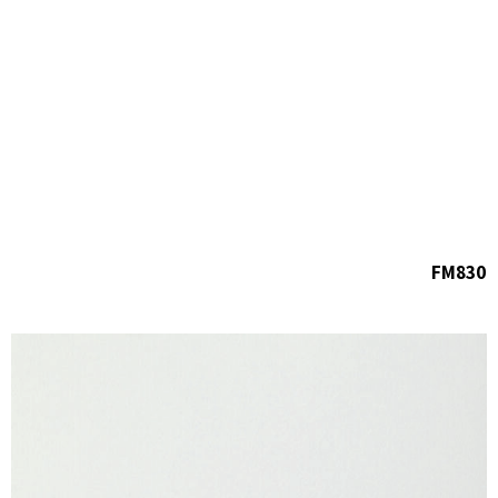
FM830