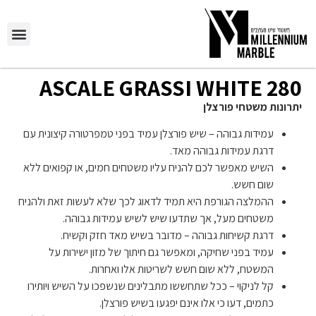
יצירת קשר
השירותים שלנו
280 ASCALE GRASSI WHITE
יתרונות משטחי פורצלן
עמידות גבוהה – שיש פורצלן עמיד בפני טמפרטורה קיצונית עם
דרגת עמידות גבוהה מאד.
השיש מאפשר לכם להניח עליו משטחים חמים, או קפואים ללא
שום חשש.
ההמלצה הגורפת היא תמיד לדאוג לכך שלא לעשות זאת ולהניח
משטחים מעל, אך שתדעו שיש לשיש עמידות גבוהה.
דרגת קשיחות גבוהה – מדובר בשיש מאד חזק וקשיח.
עמיד בפני שחיקה, ומאפשר גם חיתוך של מזון ישירות על
המשטח, ללא שום חשש לשריטות אלו ואחרות.
קל לניקוי – ככל שתחששו מתבלינים שנשפכו על השיש ויותירו
כתמים, דעו כי אלו אינם יפגעו בשיש פורצלן.